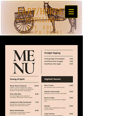
CART/HORSE
DISTILLING
EST. 2016
DSP-PA-20051